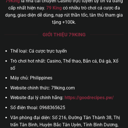
79King
là nhà cái chuyên Casino trực tuyến uy tín và đẳng
cấp nhất hiện nay.
79 King
có nhiều trò chơi cá cược đa
dạng, giao diện dễ dùng, nạp rút thần tốc, tân thủ tham gia
tặng +100k.
GIỚI THIỆU 79KING
Thể loại: Cá cược trực tuyến
Trò chơi hot nhất: Casino, Thể thao, Bắn cá, Đá gà, Xổ
số
Máy chủ: Philippines
Website chính thức: 79king.com
Website đại lý chính hãng:
https://goodrecipes.pw/
Số điện thoại:
0968365625
Văn phòng đại diện:
Số 216, Đường Tân Thành 38, Thị
trấn Tân Bình, Huyện Bắc Tân Uyên, Tỉnh Bình Dương,