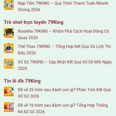
Nạp Tiền 79KING – Quy Trình Thanh Toán Nhanh
Chóng 2026
Trò chơi trực tuyến 79King
Roulette 79KING – Khám Phá Cách Hoạt Động Cò
Quay 2026
Thể Thao 79KING – Tổng Hợp Kết Quả Và Lịch Thi
Đấu 2026
Xổ Số 79KING – Cập Nhật Kết Quả Xổ Số Mỗi Ngày
2026
Tin lô đề 79King
Đề về 26 hôm sau đánh con gì? Phân Tích Kết Quả
Xổ Số 2026
Đề về 16 hôm sau đánh con gì? Tổng Hợp Thống
Kê Xổ Số 2026