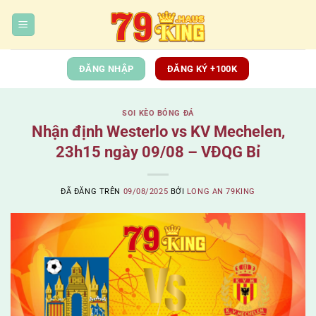
Chuyển
đến
nội
dung
ĐĂNG NHẬP
ĐĂNG KÝ +100K
SOI KÈO BÓNG ĐÁ
Nhận định Westerlo vs KV Mechelen,
23h15 ngày 09/08 – VĐQG Bỉ
ĐÃ ĐĂNG TRÊN
09/08/2025
BỞI
LONG AN 79KING