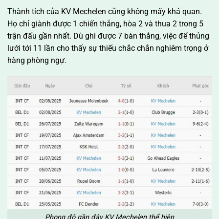
Thành tích của KV Mechelen cũng không mấy khả quan.
Họ chỉ giành được 1 chiến thắng, hòa 2 và thua 2 trong 5
trận đấu gần nhất. Dù ghi được 7 bàn thắng, việc để thủng
lưới tới 11 lần cho thấy sự thiếu chắc chắn nghiêm trọng ở
hàng phòng ngự.
Phong độ gần đây KV Mechelen thể hiện