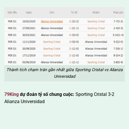
Thành tích chạm trán gần nhất giữa Sporting Cristal vs Alianza
Universidad
79King
dự đoán tỷ số chung cuộc:
Sporting Cristal 3-2
Alianza Universidad