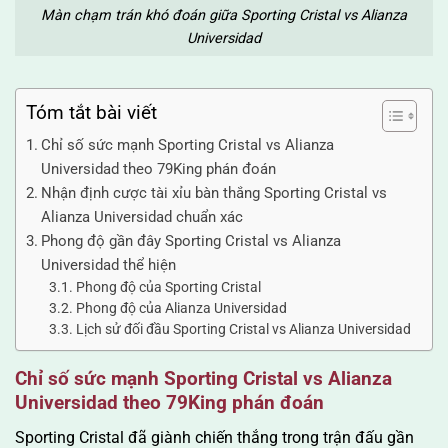
Màn chạm trán khó đoán giữa Sporting Cristal vs Alianza
Universidad
Tóm tắt bài viết
Chỉ số sức mạnh Sporting Cristal vs Alianza
Universidad theo 79King phán đoán
Nhận định cược tài xỉu bàn thắng Sporting Cristal vs
Alianza Universidad chuẩn xác
Phong độ gần đây Sporting Cristal vs Alianza
Universidad thể hiện
Phong độ của Sporting Cristal
Phong độ của Alianza Universidad
Lịch sử đối đầu Sporting Cristal vs Alianza Universidad
Chỉ số sức mạnh Sporting Cristal vs Alianza
Universidad theo 79King phán đoán
Sporting Cristal đã giành chiến thắng trong trận đấu gần