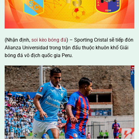
(Nhận định,
soi kèo bóng đá
) – Sporting Cristal sẽ tiếp đón
Alianza Universidad trong trận đấu thuộc khuôn khổ Giải
bóng đá vô địch quốc gia Peru.