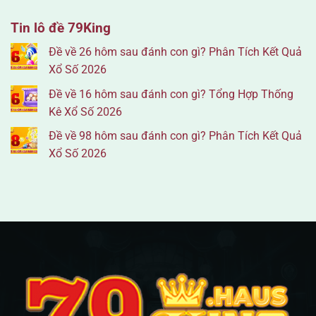
Tin lô đề 79King
Đề về 26 hôm sau đánh con gì? Phân Tích Kết Quả
Xổ Số 2026
Đề về 16 hôm sau đánh con gì? Tổng Hợp Thống
Kê Xổ Số 2026
Đề về 98 hôm sau đánh con gì? Phân Tích Kết Quả
Xổ Số 2026