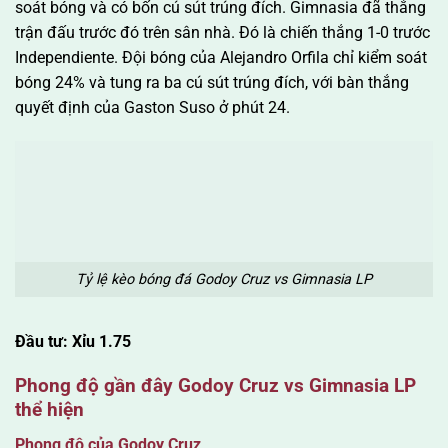
soát bóng và có bốn cú sút trúng đích. Gimnasia đã thắng
trận đấu trước đó trên sân nhà. Đó là chiến thắng 1-0 trước
Independiente. Đội bóng của Alejandro Orfila chỉ kiểm soát
bóng 24% và tung ra ba cú sút trúng đích, với bàn thắng
quyết định của Gaston Suso ở phút 24.
Tỷ lệ kèo bóng đá Godoy Cruz vs Gimnasia LP
Đầu tư: Xỉu 1.75
Phong độ gần đây Godoy Cruz vs Gimnasia LP
thể hiện
Phong độ của Godoy Cruz