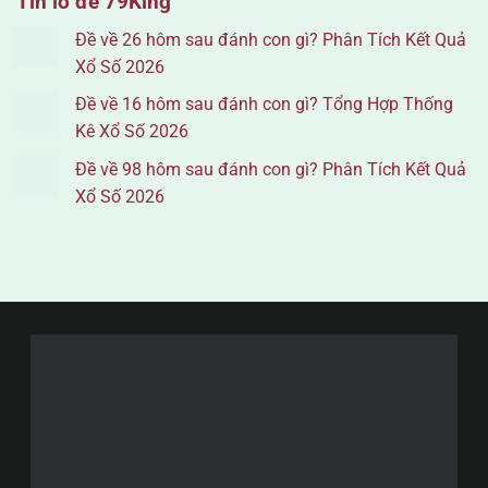
Tin lô đề 79King
Đề về 26 hôm sau đánh con gì? Phân Tích Kết Quả
Xổ Số 2026
Đề về 16 hôm sau đánh con gì? Tổng Hợp Thống
Kê Xổ Số 2026
Đề về 98 hôm sau đánh con gì? Phân Tích Kết Quả
Xổ Số 2026