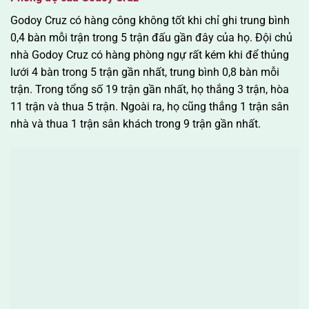
Godoy Cruz có hàng công không tốt khi chỉ ghi trung bình
0,4 bàn mỗi trận trong 5 trận đấu gần đây của họ. Đội chủ
nhà Godoy Cruz có hàng phòng ngự rất kém khi để thủng
lưới 4 bàn trong 5 trận gần nhất, trung bình 0,8 bàn mỗi
trận. Trong tổng số 19 trận gần nhất, họ thắng 3 trận, hòa
11 trận và thua 5 trận. Ngoài ra, họ cũng thắng 1 trận sân
nhà và thua 1 trận sân khách trong 9 trận gần nhất.