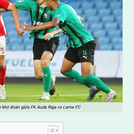
 khó đoán giữa FK Auda Riga vs Larne FC