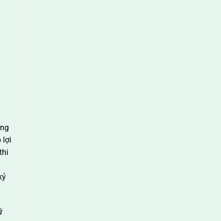
áng
 lợi
thi
kỷ
ữ