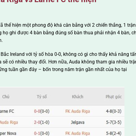
ã thể hiện một phong độ khá cân bằng với 2 chiến thắng, 1 trận
ng họ ghi được 4 bàn bằng đúng số bàn thua phải nhận 4 bàn, c
n.
Bắc Ireland với tỷ số hòa 0-0, không có gì cho thấy khả năng tấ
via sẽ có nhiều thay đổi. Hơn nữa, Auda không tham gia nhiều trậ
những tuần gần đây – bốn trong năm trận gần nhất của họ tại