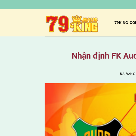
Chuyển
đến
nội
79KING.C
dung
Nhận định FK Aud
ĐÃ ĐĂNG