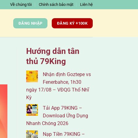
Về chúng tôi
Chính sách bảo mật
Liên hệ
ĐĂNG NHẬP
ĐĂNG KÝ +100K
Hướng dẫn tân
thủ 79King
Nhận định Goztepe vs
Fenerbahce, 1h30
ngày 17/08 – VĐQG Thổ Nhĩ
Kỳ
Tải App 79KING –
Download Ứng Dụng
Nhanh Chóng 2026
Nạp Tiền 79KING –