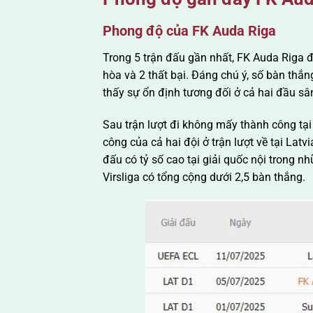
Phong độ của FK Auda Riga
Trong 5 trận đấu gần nhất, FK Auda Riga đ
hòa và 2 thất bại. Đáng chú ý, số bàn thắ
thấy sự ổn định tương đối ở cả hai đầu sâ
Sau trận lượt đi không mấy thành công tại 
công của cả hai đội ở trận lượt về tại Lat
đấu có tỷ số cao tại giải quốc nội trong 
Virsliga có tổng cộng dưới 2,5 bàn thắng.