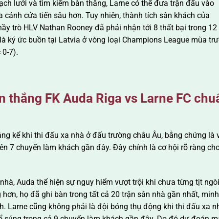
ạch lưới và tìm kiếm bàn thắng, Larne có thể đưa trận đấu vào
a cánh cửa tiến sâu hơn. Tuy nhiên, thành tích sân khách của
hầy trò HLV Nathan Rooney đã phải nhận tới 8 thất bại trong 12
à ký ức buồn tại Latvia ở vòng loại Champions League mùa trư
 0-7).
àn thắng FK Auda Riga vs Larne FC chu
ng kể khi thi đấu xa nhà ở đấu trường châu Âu, bằng chứng là 
trên 7 chuyến làm khách gần đây. Đây chính là cơ hội rõ ràng ch
hà, Auda thể hiện sự nguy hiểm vượt trội khi chưa từng tịt ngòi
 hơn, họ đã ghi bàn trong tất cả 20 trận sân nhà gần nhất, minh
h. Larne cũng không phải là đội bóng thụ động khi thi đấu xa n
nổ súng trong cả 9 chuyến làm khách gần đây. Do đó dự đoán 