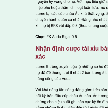
nguyên hy vọng cho họ. Với mục tiêu giữ s
hiệp phụ hoặc thậm chí loạt luân lưu, mở r
Larne tại các cúp châu Âu khá thất vọng, t
chuyến hành quân xa nhà. Đáng nhớ nhất l
khi họ bị RFS vùi dập 0-3 (thua chung cuộc
Chọn:
FK Auda Riga
-0.5
Nhận định cược tài xỉu b
xác
Larne thường xuyên bộc lộ những sơ hở đá
họ đã để thủng lưới ít nhất 2 bàn trong 5 
hàng công của Auda.
Với khả năng tấn công đáng gờm trên sân n
bất kỳ trận đấu cúp châu Âu nào. Ấn tượng
chứng cho hiệu suất ghi bàn cực kỳ ổn địn
bằng chứng là đại diện đến từ Latvia đã 