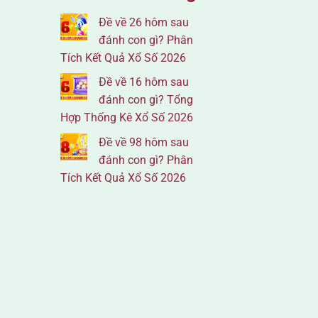
Đề về 26 hôm sau
đánh con gì? Phân
Tích Kết Quả Xổ Số 2026
Đề về 16 hôm sau
đánh con gì? Tổng
Hợp Thống Kê Xổ Số 2026
Đề về 98 hôm sau
đánh con gì? Phân
Tích Kết Quả Xổ Số 2026