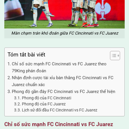
Màn chạm trán khó đoán giữa FC Cincinnati vs FC Juarez
Tóm tắt bài viết
Chỉ số sức mạnh FC Cincinnati vs FC Juarez theo
79King phán đoán
Nhận định cược tài xỉu bàn thắng FC Cincinnati vs FC
Juarez chuẩn xác
Phong độ gần đây FC Cincinnati vs FC Juarez thể hiện
Phong độ của FC Cincinnati
Phong độ của FC Juarez
Lịch sử đối đầu FC Cincinnati vs FC Juarez
Chỉ số sức mạnh FC Cincinnati vs FC Juarez