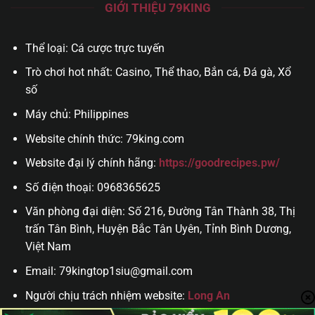
GIỚI THIỆU 79KING
Thể loại: Cá cược trực tuyến
Trò chơi hot nhất: Casino, Thể thao, Bắn cá, Đá gà, Xổ
số
Máy chủ: Philippines
Website chính thức: 79king.com
Website đại lý chính hãng:
https://goodrecipes.pw/
Số điện thoại:
0968365625
Văn phòng đại diện:
Số 216, Đường Tân Thành 38, Thị
trấn Tân Bình, Huyện Bắc Tân Uyên, Tỉnh Bình Dương,
Việt Nam
Email:
79kingtop1siu@gmail.com
Người chịu trách nhiệm website:
Long An