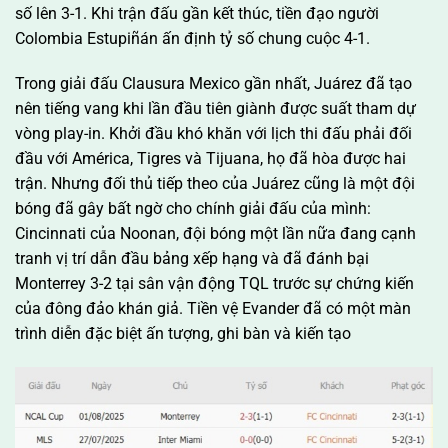
số lên 3-1. Khi trận đấu gần kết thúc, tiền đạo người
Colombia Estupiñán ấn định tỷ số chung cuộc 4-1.
Trong giải đấu Clausura Mexico gần nhất, Juárez đã tạo
nên tiếng vang khi lần đầu tiên giành được suất tham dự
vòng play-in. Khởi đầu khó khăn với lịch thi đấu phải đối
đầu với América, Tigres và Tijuana, họ đã hòa được hai
trận. Nhưng đối thủ tiếp theo của Juárez cũng là một đội
bóng đã gây bất ngờ cho chính giải đấu của mình:
Cincinnati của Noonan, đội bóng một lần nữa đang cạnh
tranh vị trí dẫn đầu bảng xếp hạng và đã đánh bại
Monterrey 3-2 tại sân vận động TQL trước sự chứng kiến
của đông đảo khán giả. Tiền vệ Evander đã có một màn
trình diễn đặc biệt ấn tượng, ghi bàn và kiến tạo