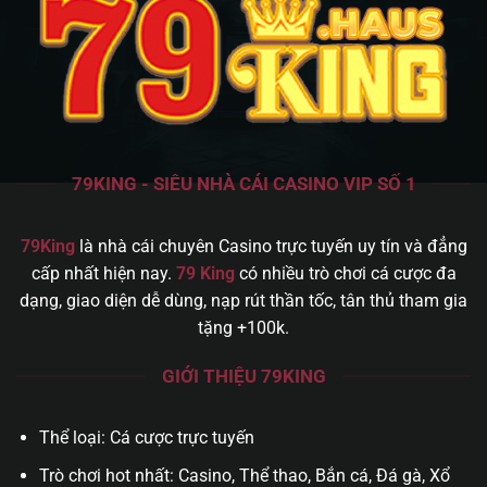
79KING - SIÊU NHÀ CÁI CASINO VIP SỐ 1
79King
là nhà cái chuyên Casino trực tuyến uy tín và đẳng
cấp nhất hiện nay.
79 King
có nhiều trò chơi cá cược đa
dạng, giao diện dễ dùng, nạp rút thần tốc, tân thủ tham gia
tặng +100k.
GIỚI THIỆU 79KING
Thể loại: Cá cược trực tuyến
Trò chơi hot nhất: Casino, Thể thao, Bắn cá, Đá gà, Xổ