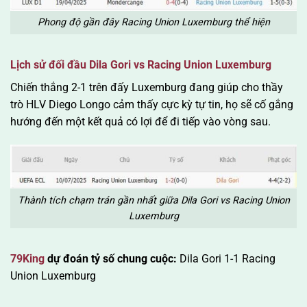
Phong độ gần đây Racing Union Luxemburg thể hiện
Lịch sử đối đầu Dila Gori vs Racing Union Luxemburg
Chiến thắng 2-1 trên đấy Luxemburg đang giúp cho thầy
trò HLV Diego Longo cảm thấy cực kỳ tự tin, họ sẽ cố gắng
hướng đến một kết quả có lợi để đi tiếp vào vòng sau.
Thành tích chạm trán gần nhất giữa Dila Gori vs Racing Union
Luxemburg
79King
dự đoán tỷ số chung cuộc:
Dila Gori 1-1 Racing
Union Luxemburg