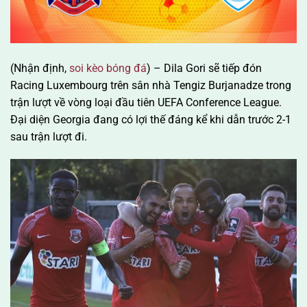
(Nhận định,
soi kèo bóng đá
) – Dila Gori sẽ tiếp đón
Racing Luxembourg trên sân nhà Tengiz Burjanadze trong
trận lượt về vòng loại đầu tiên UEFA Conference League.
Đại diện Georgia đang có lợi thế đáng kể khi dẫn trước 2-1
sau trận lượt đi.