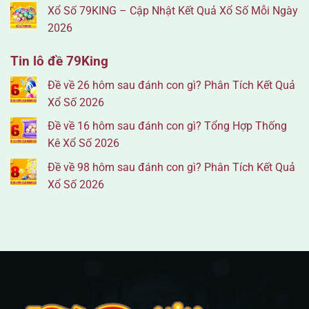
Xổ Số 79KING – Cập Nhật Kết Quả Xổ Số Mỗi Ngày
2026
Tin lô đề 79King
Đề về 26 hôm sau đánh con gì? Phân Tích Kết Quả
Xổ Số 2026
Đề về 16 hôm sau đánh con gì? Tổng Hợp Thống
Kê Xổ Số 2026
Đề về 98 hôm sau đánh con gì? Phân Tích Kết Quả
Xổ Số 2026