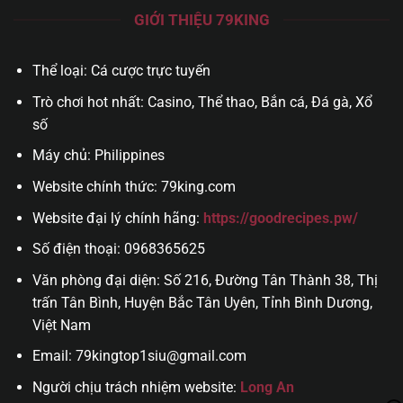
GIỚI THIỆU 79KING
Thể loại: Cá cược trực tuyến
Trò chơi hot nhất: Casino, Thể thao, Bắn cá, Đá gà, Xổ
số
Máy chủ: Philippines
Website chính thức: 79king.com
Website đại lý chính hãng:
https://goodrecipes.pw/
Số điện thoại:
0968365625
Văn phòng đại diện:
Số 216, Đường Tân Thành 38, Thị
trấn Tân Bình, Huyện Bắc Tân Uyên, Tỉnh Bình Dương,
Việt Nam
Email:
79kingtop1siu@gmail.com
Người chịu trách nhiệm website:
Long An