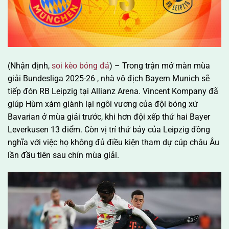
(Nhận định,
soi kèo bóng đá
) – Trong trận mở màn mùa
giải Bundesliga 2025-26 , nhà vô địch Bayern Munich sẽ
tiếp đón RB Leipzig tại Allianz Arena. Vincent Kompany đã
giúp Hùm xám giành lại ngôi vương của đội bóng xứ
Bavarian ở mùa giải trước, khi hơn đội xếp thứ hai Bayer
Leverkusen 13 điểm. Còn vị trí thứ bảy của Leipzig đồng
nghĩa với việc họ không đủ điều kiện tham dự cúp châu Âu
lần đầu tiên sau chín mùa giải.