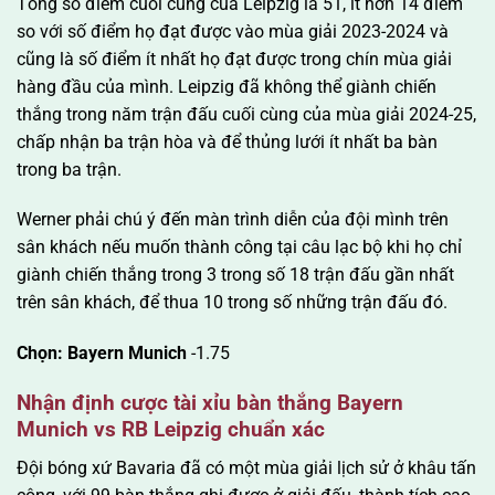
Tổng số điểm cuối cùng của Leipzig là 51, ít hơn 14 điểm
so với số điểm họ đạt được vào mùa giải 2023-2024 và
cũng là số điểm ít nhất họ đạt được trong chín mùa giải
hàng đầu của mình. Leipzig đã không thể giành chiến
thắng trong năm trận đấu cuối cùng của mùa giải 2024-25,
chấp nhận ba trận hòa và để thủng lưới ít nhất ba bàn
trong ba trận.
Werner phải chú ý đến màn trình diễn của đội mình trên
sân khách nếu muốn thành công tại câu lạc bộ khi họ chỉ
giành chiến thắng trong 3 trong số 18 trận đấu gần nhất
trên sân khách, để thua 10 trong số những trận đấu đó.
Chọn: Bayern Munich
-1.75
Nhận định cược tài xỉu bàn thắng Bayern
Munich vs RB Leipzig chuẩn xác
Đội bóng xứ Bavaria đã có một mùa giải lịch sử ở khâu tấn