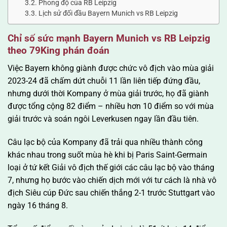
Phong độ của RB Leipzig
Lịch sử đối đầu Bayern Munich vs RB Leipzig
Chỉ số sức mạnh Bayern Munich vs RB Leipzig
theo 79King phán đoán
Việc Bayern không giành được chức vô địch vào mùa giải
2023-24 đã chấm dứt chuỗi 11 lần liên tiếp đứng đầu,
nhưng dưới thời Kompany ở mùa giải trước, họ đã giành
được tổng cộng 82 điểm – nhiều hơn 10 điểm so với mùa
giải trước và soán ngôi Leverkusen ngay lần đầu tiên.
Câu lạc bộ của Kompany đã trải qua nhiều thành công
khác nhau trong suốt mùa hè khi bị Paris Saint-Germain
loại ở tứ kết Giải vô địch thế giới các câu lạc bộ vào tháng
7, nhưng họ bước vào chiến dịch mới với tư cách là nhà vô
địch Siêu cúp Đức sau chiến thắng 2-1 trước Stuttgart vào
ngày 16 tháng 8.